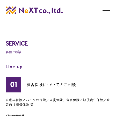
栃木の総合保険代理店 
toggle
naviga
SERVICE
各種ご相談
Line-up
01
損害保険についてのご相談
自動車保険／バイクの保険／火災保険／傷害保険／賠償責任保険／企
業向け賠償保険 等
■取扱保険会社